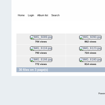
Home
Login
Album list
Search
Home
>
Sociales PonteCool.com
>
Aniversarios institucionales
>
La Empresa Eléctrica Ambato cumple 53 
704 views
862 views
793 views
724 views
772 views
814 views
30 files on 3 page(s)
Power