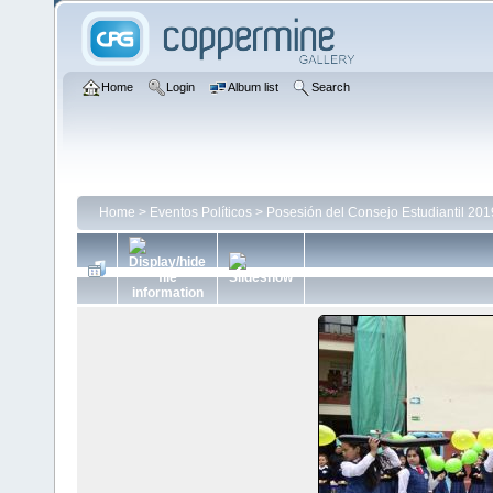
Home
Login
Album list
Search
Home
>
Eventos Políticos
>
Posesión del Consejo Estudiantil 20