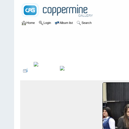
Home
Login
Album list
Search
Home
>
Eventos Políticos
>
Posesión del Consejo Estudiantil 20