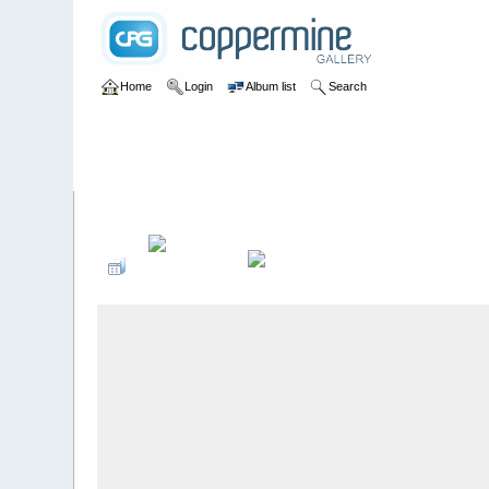
Home
Login
Album list
Search
Home
>
Sociales PonteCool.com
>
Aniversarios institucionale