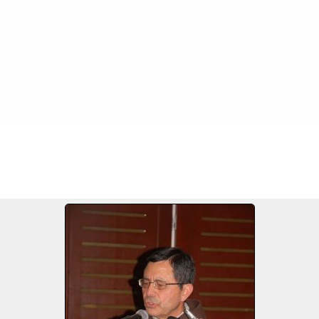
s
>
Aniversario Radio Paz y Bien AM 60 años y FM 35 años
FILE 4/21